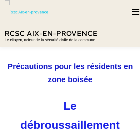
Aller
au
Men
contenu
RCSC AIX-EN-PROVENCE
Le citoyen, acteur de la sécurité civile de la commune
ACCUEIL-ETE
PRÉSENTATION DE LA RCSC
Précautions pour les résidents en
zone boisée
RISQUES MAJEURS
AU FIL DES JOURS
Le
NOUS CONTACTER
LIENS UTILES
BÉNÉVOLE
débroussaillement