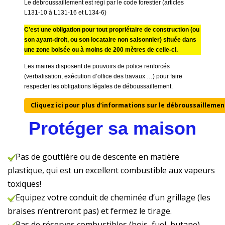
Le débroussaillement est régi par le code forestier (articles
L131-10 à L131-16 et L134-6)
C’est une obligation pour tout propriétaire de construction (ou
son ayant-droit, ou son locataire non saisonnier) située dans
une zone boisée ou à moins de 200 mètres de celle-ci.
Les maires disposent de pouvoirs de police renforcés
(verbalisation, exécution d’office des travaux …) pour faire
respecter les obligations légales de déboussaillement.
Cliquez ici pour plus d’informations sur le débroussaillemen
Protéger sa maison
Pas de gouttière ou de descente en matière
plastique, qui est un excellent combustible aux vapeurs
toxiques!
Equipez votre conduit de cheminée d’un grillage (les
braises n’entreront pas) et fermez le tirage.
Pas de réserves combustibles (bois, fuel, butane)