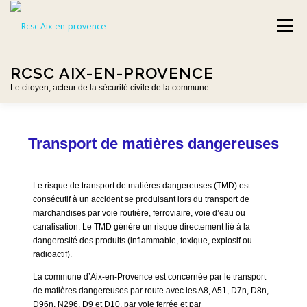
Aller
au
Menu
contenu
RCSC AIX-EN-PROVENCE
Le citoyen, acteur de la sécurité civile de la commune
ACCUEIL-ETE
PRÉSENTATION DE LA RCSC
Transport de matières dangereuses
RISQUES MAJEURS
AU FIL DES JOURS
Le risque de transport de matières dangereuses (TMD) est
consécutif à un accident se produisant lors du transport de
marchandises par voie routière, ferroviaire, voie d’eau ou
canalisation. Le TMD génère un risque directement lié à la
NOUS CONTACTER
LIENS UTILES
BÉNÉVOLE
dangerosité des produits (inflammable, toxique, explosif ou
radioactif).
La commune d’Aix-en-Provence est concernée par le transport
de matières dangereuses par route avec les A8, A51, D7n, D8n,
D96n, N296, D9 et D10, par voie ferrée et par