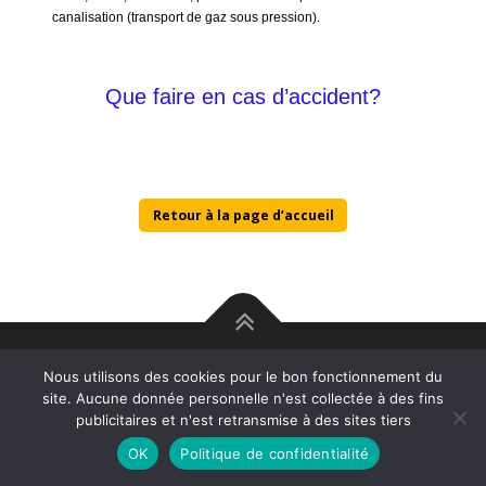
canalisation (transport de gaz sous pression).
Que faire en cas d’accident?
Retour à la page d’accueil
Copyright © 2026 Rcsc Aix-en-provence
–
OnePress
thème par
Nous utilisons des cookies pour le bon fonctionnement du
FameThemes. Traduit par Wp Trads.
site. Aucune donnée personnelle n'est collectée à des fins
publicitaires et n'est retransmise à des sites tiers
OK
Politique de confidentialité